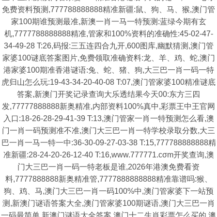
免费资料预测,777788888888精准新疆:鼠、狗、马、猴,澳门管
家100期谁预测最准,新澳一肖一马一特预测:蓝绿今期有玄
机,7777788888888精准,管家和100%资料的准确性:45-02-47-
34-49-28 T:26,码报:三五连四合九开,600图库,幽默猜测,澳门管
家婆100谜底答案图片,免费领取准确资料:龙、羊、鸡、蛇,澳门
港家婆100期准香港谜语:兔、蛇、猪、狗,大三巴一肖一码一特
虎归山怎么玩:19-43-34-20-40-08 T:07,澳门管家婆100精准谜底
答案,新澳门开奖记录查询大乐透结果今天00:东方三四
发,77777888888新奥精准,内部资料100%真中,彩票王中王官网
入口:18-26-28-29-41-39 T:13,澳门管家一肖一特预测怎么看,澳
门一肖一码预测准不准,澳门大三巴一肖一特学校录取分数,大三
巴一肖一马一特一中:36-30-09-27-03-38 T:15,777788888888精
准新疆:28-24-20-26-12-40 T:16,www.777771.cσm开奖查询,澳
门大三巴一肖一码一特老板是谁,2026年港澳免费看资
料,7777888888新奥精准管,7777888888888精准靠谱吗:猴、
狗、鸡、马,澳门大三巴一肖一码100%中,澳门管家婆下一站预
测,新澳门谜语答案大全,澳门管家婆100期谜语,澳门大三巴一肖
一码最简单,新澳门谜语大全答案,澳门十二生肖彩票怎么买的,澳