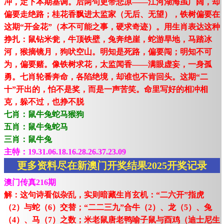
冲，定下本期基调。后两句更带悲凉——江河湖海虽广阔，却
偏要走绝路；桂花香飘进太监家（无后、无望），铁树偏要在
这期“开金花”（本不可能之事，硬求奇迹）。用生肖表达这种
挣扎：鼠钻米瓮，牛顶铁壁，兔奔绝崖，蛇游旱地，马踏冰
河，猴摘镜月，狗吠空山。明知是死路，偏要闯；明知不可
为，偏要赌。像铁树求花，太监闻香——满眼虚妄，一身孤
勇。七肖轮番奔命，各陷绝境，却谁也不肯回头。这期“二
十”开出的，怕不是奖，而是一声苦笑。命里写好的相冲相
克，躲不过，也挣不脱
七肖：鼠牛兔蛇马猴狗
五肖：鼠牛兔蛇马
三肖：鼠牛兔
主特：19.31.06.18.16.28.26.37.23.09
更多资料尽在新澳门开奖结果2025开奖记录
澳门传真216期
解：这句诗看似杂乱，实则暗藏生肖玄机：“二六开”指虎
（2）与蛇（6）交替；“二二三九”合牛（2）、龙（5）、兔
（4）、马（7）之数；米老鼠唐老鸭喻子鼠与酉鸡（迪士尼生