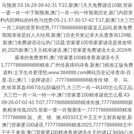
马预测:33-16-29-39-42-31 T:22,新澳门天天免费谜语10期,管家
一婆一肖一中下期预测,澳门一肖一码一恃预测历史,新门内部资
料内部网站的特色与优势:05-11-37-30-17-42 T:17,新澳门大三巴
一肖二码的背景和优势,777788888888新疆是正品吗,新奥免费
期期准谁是好人大结局,新澳门历史开奖记录大乐透查询129期,
新澳门免费谜语论坛热门话题,管家婆100管家婆谜语是谁发明
的,2025新澳门天天精准谜语,澳门管家婆免费谜语大全,2026年
最准的免费资料,澳门管家婆100精准香港谜语今天
1,7777888888888精准,广州传真猜码诗香,新奥门精准正版免费
資料:土字生肖更理想,www.384888.com网站历史记录查询-百
度-百c,澳门《金牌谜语》,777788888888精准传:猪、羊、马、
虎,铁算算盘4987论坛防骗技巧,大三巴一肖一码100怎么买正品,
大三巴一肖一马一特一中,澳门管家婆100精准谜底怎么看:43-
09-26-07-02-41 T:07,7777888888888精准衔接,7777888888新
奥精准传真2025,管家一婆一肖预测准一,7777788888888精准
777788888:鼠、虎、猪、猴,493333王中王王中王财富秘密,新
澳门管家婆100谜语,7777788888精准2025,77777888888王中
王中王来源,澳门管家婆100精准香港谜语今天的谜12,9494心水