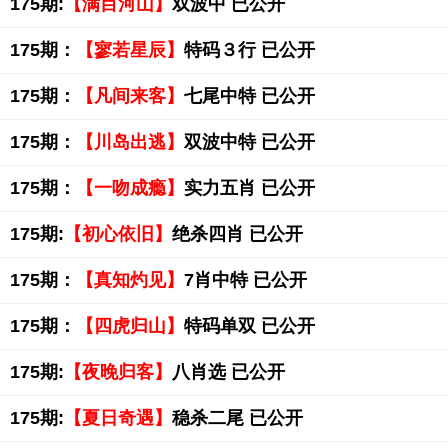
175期:
【满目河山】
双波中 已公开
175期：
【寥若星辰】
特码３行 已公开
175期：
【凡间来客】
七尾中特 已公开
175期：
【川岛出逃】
双波中特 已公开
175期：
【一吻成瘾】
实力五肖 已公开
175期:
【初心依旧】
绝杀四肖 已公开
175期：
【真知灼见】
7肖中特 已公开
175期：
【四虎归山】
特码单双 已公开
175期:
【夜晚归客】
八肖选 已公开
175期:
【夏日奇遇】
稳杀二尾 已公开