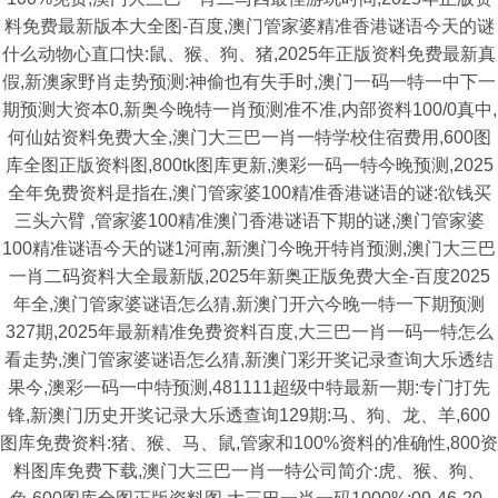
料免费最新版本大全图-百度,澳门管家婆精准香港谜语今天的谜
什么动物心直口快:鼠、猴、狗、猪,2025年正版资料免费最新真
假,新澳家野肖走势预测:神偷也有失手时,澳门一码一特一中下一
期预测大资本0,新奥今晚特一肖预测准不准,内部资料100/0真中,
何仙姑资料免费大全,澳门大三巴一肖一特学校住宿费用,600图
库全图正版资料图,800tk图库更新,澳彩一码一特今晚预测,2025
全年免费资料是指在,澳门管家婆100精准香港谜语的谜:欲钱买
三头六臂 ,管家婆100精准澳门香港谜语下期的谜,澳门管家婆
100精准谜语今天的谜1河南,新澳门今晚开特肖预测,澳门大三巴
一肖二码资料大全最新版,2025年新奥正版免费大全-百度2025
年全,澳门管家婆谜语怎么猜,新澳门开六今晚一特一下期预测
327期,2025年最新精准免费资料百度,大三巴一肖一码一特怎么
看走势,澳门管家婆谜语怎么猜,新澳门彩开奖记录查询大乐透结
果今,澳彩一码一中特预测,481111超级中特最新一期:专门打先
锋,新澳门历史开奖记录大乐透查询129期:马、狗、龙、羊,600
图库免费资料:猪、猴、马、鼠,管家和100%资料的准确性,800资
料图库免费下载,澳门大三巴一肖一特公司简介:虎、猴、狗、