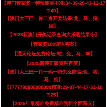
【澳门管家婆一特预测准不准:34-39-26-43-12-17
T:40】
【澳门大三巴一肖二肖开奖结果:龙、马、猪、
鼠】
【2026新澳门开奖记录查询大乐透结果今】
【管家婆100谜语答案】
【通天论坛免费论坛:蛇、兔、马、羊】
【2025新澳正版资科百度】
【澳门大三巴一肖一码一特怎么防骗:兔、猪、
马、狗】
【7777788888888888精准:29-07-44-17-32-10
T:25】
【2025年最精准免费精准资料全面释义】