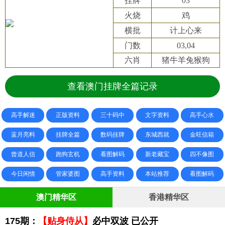
挂牌
03
火烧
鸡
横批
计上心来
门数
03,04
六肖
猪牛羊兔猴狗
查看澳门挂牌全篇记录
高手解迷
正版资料
三十码中
文字资料
高手心水
蓝月亮料
挂牌全篇
数码挂牌
东城西就
金旺信箱
曾道人信
跑狗玄机
看图解码
新老藏宝
四不像图
今日闲情
管家婆图
高手资料
本站推荐
看图解码
澳门精华区
香港精华区
175期：
【贴身侍从】
必中双波 已公开