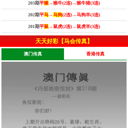
203期
平
猴
→猴牛(2连)→猴牛猪(3连)
202期
平
马
→
马狗
(2连)→马狗羊(3连)
201期
平
鼠
→鼠虎(2连)→鼠虎羊(3连)
天天好彩【马会传真】
澳门传真
香港传真