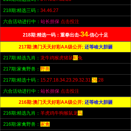
218期:精选三码：
34.46.27
六合活动进行中：
站长担保
点击投注
34
218期:精选一码：重拳出击-
-信心十足
217期:澳门天天好彩AA级公开;
还等啥大胆砸
217期:精选九肖：
龙牛鸡猴虎猪鼠
蛇
兔
217期:家禽野兽：
野兽
217期:精选十码：
15.27.18.34.23.29.32.31.
26
.28
六合活动进行中：
站长担保
点击投注
216期:澳门天天好彩AA级公开;
还等啥大胆砸
216期:精选九肖：
羊虎鸡牛狗猴鼠龙
马
216期:家禽野兽：
家禽