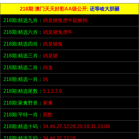
218期:澳门天天好彩AA级公开;
还等啥大胆砸
218期:精选九肖：
鸡龙猪兔虎牛鼠猴狗
218期:精选六肖：
鸡龙猪兔虎牛
218期:精选四肖：
鸡龙猪兔
218期:精选三肖：
鸡龙猪
218期:精选二肖：
鸡龙
218期:精选一肖：
鸡
218期:精选尾数：
5.1.2.3.9
218期:家禽野兽：
家禽
218期:平特一肖：
双数
218期:精选十码：
34.46.27.32.28.29.18.31.23.09
218期:精选五码：
34.46.27.32.28